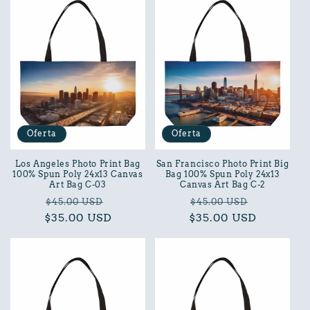
Oferta
Oferta
Los Angeles Photo Print Bag
San Francisco Photo Print Big
100% Spun Poly 24x13 Canvas
Bag 100% Spun Poly 24x13
Art Bag C-03
Canvas Art Bag C-2
Precio
Precio
Precio
Precio
$45.00 USD
$45.00 USD
$35.00 USD
habitual
de
$35.00 USD
habitual
de
oferta
oferta