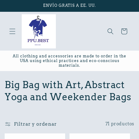
Ir
ENVÍO GRATIS A EE. UU.
directamente
al contenido
Carrito
All clothing and accessories are made to order in the
USA using ethical practices and eco-conscious
materials.
C
Big Bag with Art, Abstract
o
Yoga and Weekender Bags
l
e
Filtrar y ordenar
71 productos
c