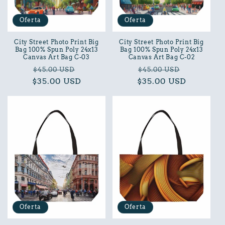
Oferta
Oferta
City Street Photo Print Big
City Street Photo Print Big
Bag 100% Spun Poly 24x13
Bag 100% Spun Poly 24x13
Canvas Art Bag C-03
Canvas Art Bag C-02
Precio
Precio
Precio
Precio
$45.00 USD
$45.00 USD
$35.00 USD
habitual
de
$35.00 USD
habitual
de
oferta
oferta
Oferta
Oferta