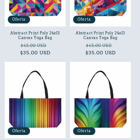
Oferta
Oferta
Abstract Print Poly 24x13
Abstract Print Poly 24x13
Canvas Yoga Bag
Canvas Yoga Bag
Precio
Precio
Precio
Precio
$45.00 USD
$45.00 USD
$35.00 USD
habitual
de
$35.00 USD
habitual
de
oferta
oferta
Oferta
Oferta