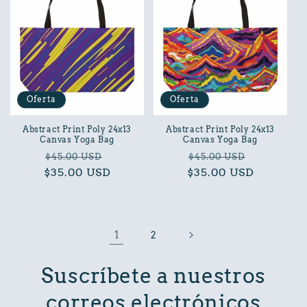
Oferta
Oferta
Abstract Print Poly 24x13
Abstract Print Poly 24x13
Canvas Yoga Bag
Canvas Yoga Bag
Precio
Precio
Precio
Precio
$45.00 USD
$45.00 USD
$35.00 USD
habitual
de
$35.00 USD
habitual
de
oferta
oferta
1
2
Suscríbete a nuestros
correos electrónicos