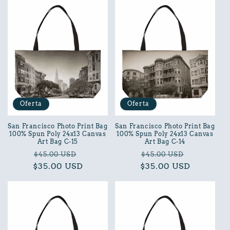
c
i
ó
n
:
Oferta
Oferta
San Francisco Photo Print Bag
San Francisco Photo Print Bag
100% Spun Poly 24x13 Canvas
100% Spun Poly 24x13 Canvas
Art Bag C-15
Art Bag C-14
Precio
Precio
Precio
Precio
$45.00 USD
$45.00 USD
$35.00 USD
habitual
de
$35.00 USD
habitual
de
oferta
oferta