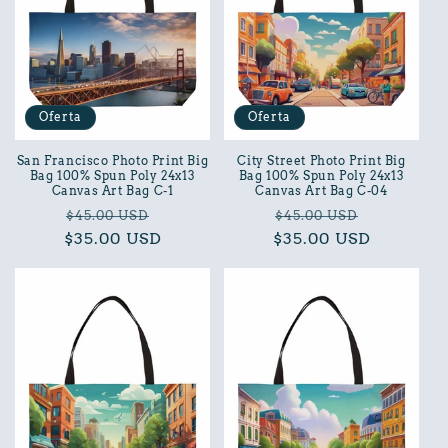
Oferta
Oferta
San Francisco Photo Print Big
City Street Photo Print Big
Bag 100% Spun Poly 24x13
Bag 100% Spun Poly 24x13
Canvas Art Bag C-1
Canvas Art Bag C-04
Precio
Precio
Precio
Precio
$45.00 USD
$45.00 USD
$35.00 USD
habitual
de
$35.00 USD
habitual
de
oferta
oferta