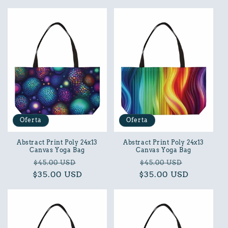
oferta
oferta
Oferta
Oferta
Abstract Print Poly 24x13
Abstract Print Poly 24x13
Canvas Yoga Bag
Canvas Yoga Bag
Precio
Precio
Precio
Precio
$45.00 USD
$45.00 USD
$35.00 USD
habitual
de
$35.00 USD
habitual
de
oferta
oferta