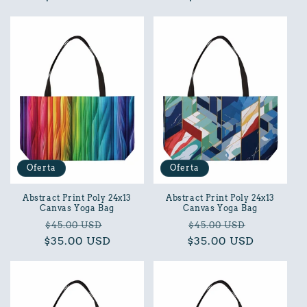
oferta
oferta
Oferta
Oferta
Abstract Print Poly 24x13
Abstract Print Poly 24x13
Canvas Yoga Bag
Canvas Yoga Bag
Precio
Precio
Precio
Precio
$45.00 USD
$45.00 USD
$35.00 USD
habitual
de
$35.00 USD
habitual
de
oferta
oferta