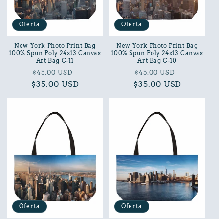
Oferta
Oferta
New York Photo Print Bag
New York Photo Print Bag
100% Spun Poly 24x13 Canvas
100% Spun Poly 24x13 Canvas
Art Bag C-11
Art Bag C-10
Precio
Precio
Precio
Precio
$45.00 USD
$45.00 USD
$35.00 USD
habitual
de
$35.00 USD
habitual
de
oferta
oferta
Oferta
Oferta