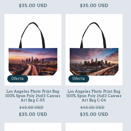
$35.00 USD
habitual
de
$35.00 USD
habitual
de
oferta
oferta
Oferta
Oferta
Los Angeles Photo Print Bag
Los Angeles Photo Print Bag
100% Spun Poly 24x13 Canvas
100% Spun Poly 24x13 Canvas
Art Bag C-05
Art Bag C-04
Precio
Precio
Precio
Precio
$45.00 USD
$45.00 USD
$35.00 USD
habitual
de
$35.00 USD
habitual
de
oferta
oferta