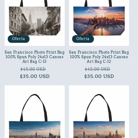
Oferta
Oferta
San Francisco Photo Print Bag
San Francisco Photo Print Bag
100% Spun Poly 24x13 Canvas
100% Spun Poly 24x13 Canvas
Art Bag C-13
Art Bag C-12
Precio
Precio
Precio
Precio
$45.00 USD
$45.00 USD
$35.00 USD
habitual
de
$35.00 USD
habitual
de
oferta
oferta