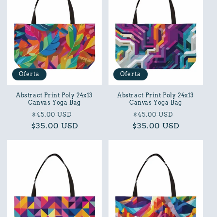
Oferta
Oferta
Abstract Print Poly 24x13
Abstract Print Poly 24x13
Canvas Yoga Bag
Canvas Yoga Bag
Precio
Precio
Precio
Precio
$45.00 USD
$45.00 USD
$35.00 USD
habitual
de
$35.00 USD
habitual
de
oferta
oferta