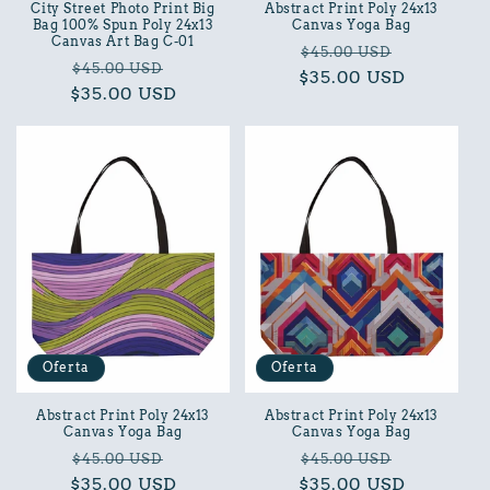
City Street Photo Print Big
Abstract Print Poly 24x13
Bag 100% Spun Poly 24x13
Canvas Yoga Bag
Canvas Art Bag C-01
Precio
Precio
$45.00 USD
Precio
Precio
$45.00 USD
$35.00 USD
habitual
de
$35.00 USD
habitual
de
oferta
oferta
Oferta
Oferta
Abstract Print Poly 24x13
Abstract Print Poly 24x13
Canvas Yoga Bag
Canvas Yoga Bag
Precio
Precio
Precio
Precio
$45.00 USD
$45.00 USD
$35.00 USD
habitual
de
$35.00 USD
habitual
de